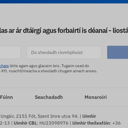
s ar ár dtáirgí agus forbairtí is déanaí - liostái
chais
léite agam agus glacaim leis. Tugaim cead do
ft. nuachtlitreacha a sheoladh chugam amach anseo.
Fúinn
Seachadadh
Monaroiri
 Ungáir, 2151 Fót, Szent Imre utca 94. |
Uimhir
2-13 |
Uimhir CBL
: HU23098976 |
Uimhir theileafóin
: +36