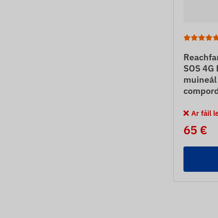
Reachfa
SOS 4G L
muineál 
compor
Ar fáil 
65 €