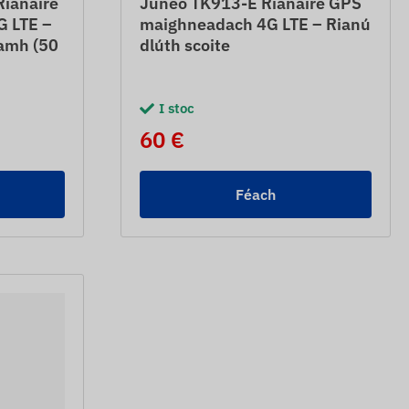
ianaire
Juneo TK913-E Rianaire GPS
 LTE –
maighneadach 4G LTE – Rianú
lamh (50
dlúth scoite
I stoc
60 €
Féach