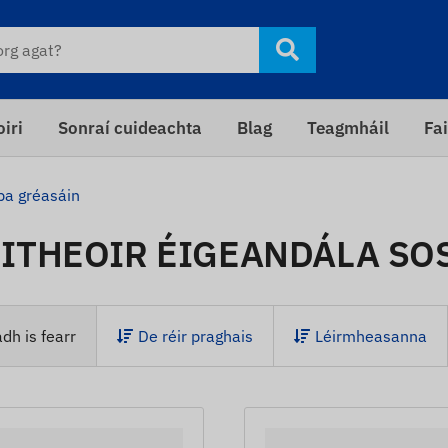
iri
Sonraí cuideachta
Blag
Teagmháil
Fai
pa gréasáin
ITHEOIR ÉIGEANDÁLA SOS
dh is fearr
De réir praghais
Léirmheasanna