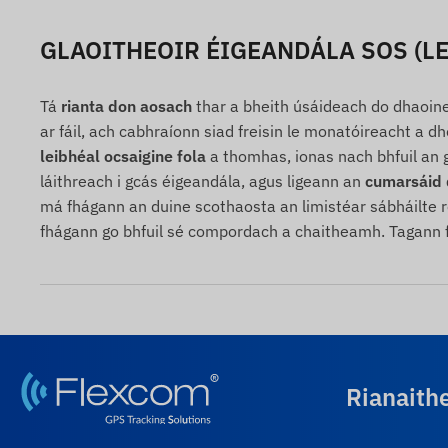
GLAOITHEOIR ÉIGEANDÁLA SOS (L
Tá
rianta don aosach
thar a bheith úsáideach do dhaoine
ar fáil, ach cabhraíonn siad freisin le monatóireacht a 
leibhéal ocsaigine fola
a thomhas, ionas nach bhfuil an gl
láithreach i gcás éigeandála, agus ligeann an
cumarsáid 
má fhágann an duine scothaosta an limistéar sábháilte 
fhágann go bhfuil sé compordach a chaitheamh. Tagann f
Rianaith