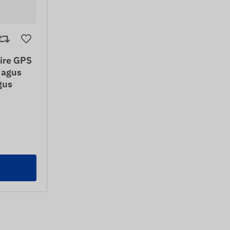
ire GPS
 agus
gus