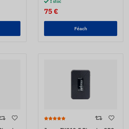
I stoc
75 €
Féach