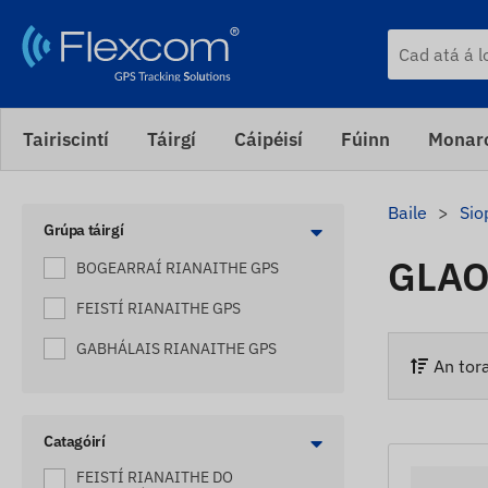
Tairiscintí
Táirgí
Cáipéisí
Fúinn
Monaro
Baile
Sio
Grúpa táirgí
GLAO
BOGEARRAÍ RIANAITHE GPS
FEISTÍ RIANAITHE GPS
GABHÁLAIS RIANAITHE GPS
An tora
Catagóirí
FEISTÍ RIANAITHE DO