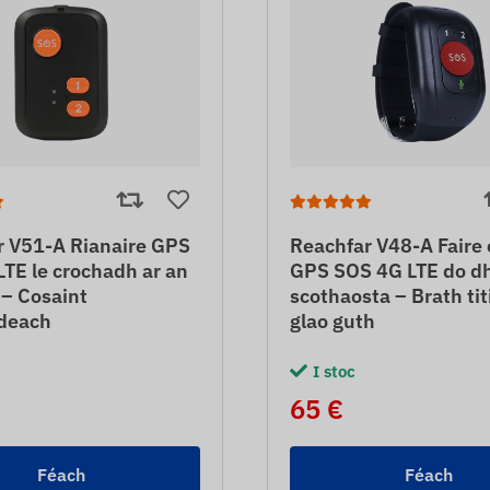
r V51-A Rianaire GPS
Reachfar V48-A Faire 
TE le crochadh ar an
GPS SOS 4G LTE do d
 – Cosaint
scothaosta – Brath ti
ideach
glao guth
I stoc
65 €
Féach
Féach