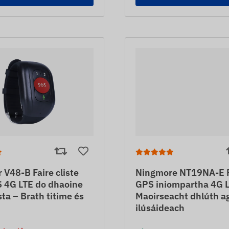
 V48-B Faire cliste
Ningmore NT19NA-E R
 4G LTE do dhaoine
GPS iniompartha 4G L
ta – Brath titime és
Maoirseacht dhlúth a
ilúsáideach