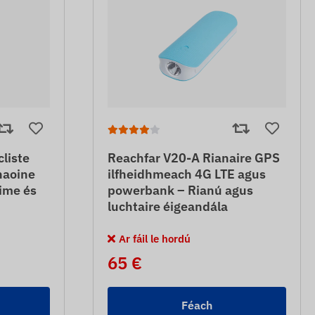
cliste
Reachfar V20-A Rianaire GPS
haoine
ilfheidhmeach 4G LTE agus
time és
powerbank – Rianú agus
luchtaire éigeandála
Ar fáil le hordú
65 €
Féach