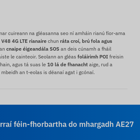
mar cuireann na gléasanna seo ní amháin rianú fíor-ama
 V48 4G LTE rianaire
chun
ráta croí, brú fola agus
 an
cnaipe éigeandála SOS
an deis cúnamh a fháil
ste le cainteoir. Seolann an gléas
foláirimh POI
freisin
ain, agus tá suas le
10 lá de fhanacht
aige, rud a
o mbeidh an t-eolas is déanaí agat i gcónaí.
arraí féin-fhorbartha do mhargadh AE27