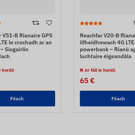
r V51-B Rianaire GPS
Reachfar V20-B Riana
TE le crochadh ar an
ilfheidhmeach 4G LTE
– Siogairlín
powerbank – Rianú a
dach
luchtaire éigeandála
le hordú
Ar fáil le hordú
65 €
Féach
Féach