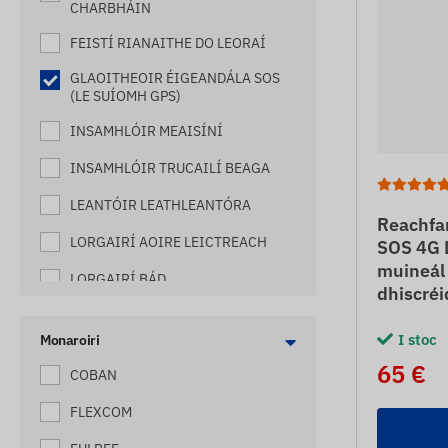
CHARBHÁIN
FEISTÍ RIANAITHE DO LEORAÍ
GLAOITHEOIR ÉIGEANDÁLA SOS
(LE SUÍOMH GPS)
INSAMHLÓIR MEAISÍNÍ
INSAMHLÓIR TRUCAILÍ BEAGA
LEANTÓIR LEATHLEANTÓRA
Reachfa
LORGAIRÍ AOIRE LEICTREACH
SOS 4G L
muineál
LORGAIRÍ BÁD
dhiscré
LORGAIRÍ BUAINTE
I stoc
Monaroiri
LORGAIRÍ CAPAILL
65 €
COBAN
LORGAIRÍ FORKLIFT
FLEXCOM
LORGAIRÍ GLUAISROTHAR