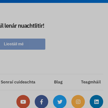
l lenár nuachtlitir!
Liostáil mé
Sonraí cuideachta
Blag
Teagmháil