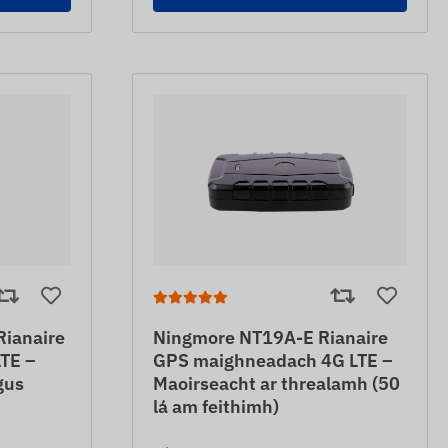
ianaire
Ningmore NT19A-E Rianaire
TE –
GPS maighneadach 4G LTE –
gus
Maoirseacht ar threalamh (50
lá am feithimh)