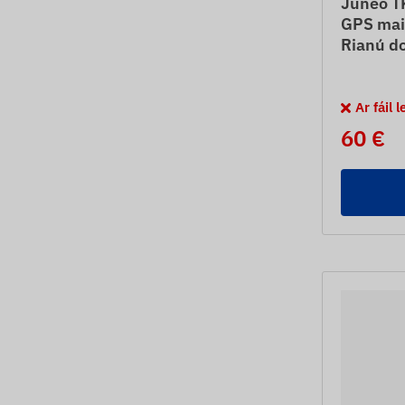
Juneo T
GPS mai
Rianú d
Ar fáil 
60 €