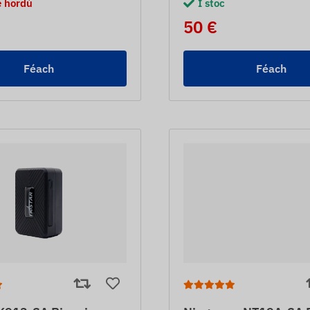
le hordú
I stoc
50 €
Féach
Féach