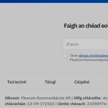
Faigh an chéad eola
Tá an
ráiteas príobháidea
FlexCom Kommunikációs K
Tairiscintí
Táirgí
Cáipéisí
Oibreoir
: Flexcom Kommunikációs Kft.|
Oifig chláraithe
: An
chlárúcháin
: 13-09-172503 |
Uimhir chánach
: 23098976-