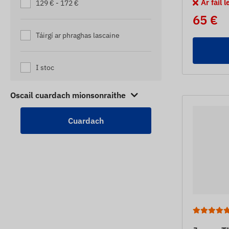
Ar fáil 
129 € - 172 €
65 €
Táirgí ar phraghas lascaine
I stoc
Oscail cuardach mionsonraithe