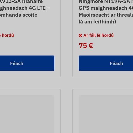
K913-SA Rianaire
Ningmore NT19A-SA R
ghneadach 4G LTE –
GPS maighneadach 4G
omhanda scoite
Maoirseacht ar threa
lá am feithimh)
le hordú
Ar fáil le hordú
75 €
Féach
Féach