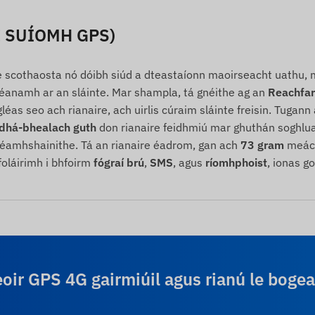
E SUÍOMH GPS)
 scothaosta nó dóibh siúd a dteastaíonn maoirseacht uathu, 
dhéanamh ar an sláinte. Mar shampla, tá gnéithe ag an
Reachfar
éas seo ach rianaire, ach uirlis cúraim sláinte freisin. Tugann
dhá-bhealach guth
don rianaire feidhmiú mar ghuthán soghluai
réamhshainithe. Tá an rianaire éadrom, gan ach
73 gram
meách
oláirimh i bhfoirm
fógraí brú
,
SMS
, agus
ríomhphoist
, ionas g
eoir GPS 4G gairmiúil agus rianú le boge