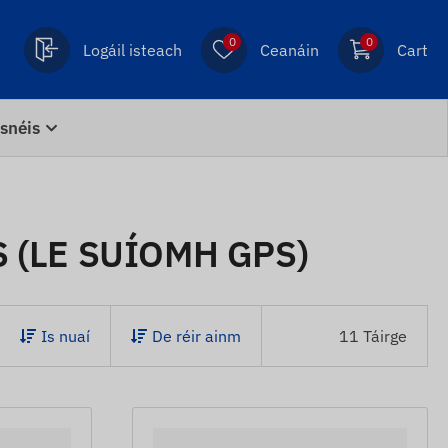
0
0
Logáil isteach
Ceanáin
Cart
snéis
 (LE SUÍOMH GPS)
Is nuaí
De réir ainm
11 Táirge