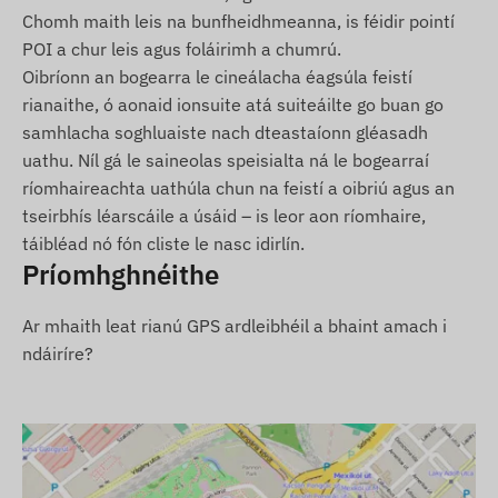
Chomh maith leis na bunfheidhmeanna, is féidir pointí
leat an suíomh reatha a rianú le cabhair ó
POI a chur leis agus foláirimh a chumrú.
fheidhmchlár fón póca nó ríomhaire.
Oibríonn an bogearra le cineálacha éagsúla feistí
Réigiún oibriúcháin
rianaithe, ó aonaid ionsuite atá suiteáilte go buan go
samhlacha soghluaiste nach dteastaíonn gléasadh
4G: An Eoraip, an Áise, an Afraic, an Astráil
uathu. Níl gá le saineolas speisialta ná le bogearraí
2G: An Eoraip, an Áise, an Afraic, an Astráil
ríomhaireachta uathúla chun na feistí a oibriú agus an
tseirbhís léarscáile a úsáid – is leor aon ríomhaire,
Roghanna ceannaigh
táibléad nó fón cliste le nasc idirlín.
Príomhghnéithe
Mura gceannaíonn tú ach an gléas (gan síntiús
bogearraí), cuirfear ar fáil é leis na socruithe
Ar mhaith leat rianú GPS ardleibhéil a bhaint amach i
monarchan. Ní mór duitse aire a thabhairt don
ndáiríre?
chárta SIM is gá don oibriú, dá shocruithe agus
d'oibriú an chárta (luchtú, comhoiriúnú sonraí
bliantúil).
Má cheannaíonn tú síntiús bogearraí in éineacht
leis an ngléas, ach gan cárta SIM, cuirfimid an