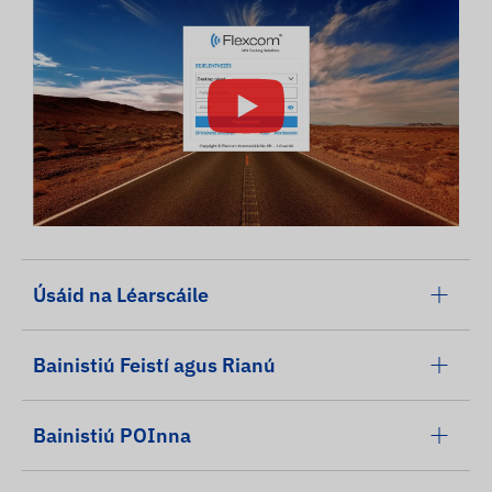
Úsáid na Léarscáile
Bainistiú Feistí agus Rianú
Bainistiú POInna