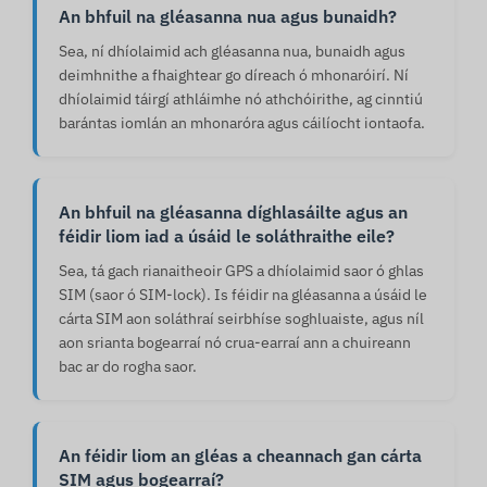
An bhfuil na gléasanna nua agus bunaidh?
Sea, ní dhíolaimid ach gléasanna nua, bunaidh agus
deimhnithe a fhaightear go díreach ó mhonaróirí. Ní
dhíolaimid táirgí athláimhe nó athchóirithe, ag cinntiú
barántas iomlán an mhonaróra agus cáilíocht iontaofa.
An bhfuil na gléasanna díghlasáilte agus an
féidir liom iad a úsáid le soláthraithe eile?
Sea, tá gach rianaitheoir GPS a dhíolaimid saor ó ghlas
SIM (saor ó SIM-lock). Is féidir na gléasanna a úsáid le
cárta SIM aon soláthraí seirbhíse soghluaiste, agus níl
aon srianta bogearraí nó crua-earraí ann a chuireann
bac ar do rogha saor.
An féidir liom an gléas a cheannach gan cárta
SIM agus bogearraí?