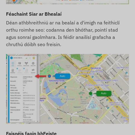
Féachaint Siar ar Bhealaí
Déan athbhreithniú ar na bealaí a d'imigh na feithiclí
orthu roimhe seo: codanna den bhóthar, pointí stad
agus sonraí gaolmhara. Is féidir anailísí grafacha a
chruthú dóibh seo freisin.
Faisnéis faoin bhFeiste