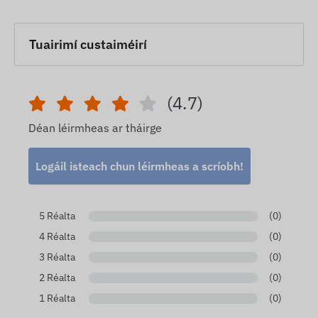
Tuairimí custaiméirí
(4.7)
Déan léirmheas ar tháirge
Logáil isteach chun léirmheas a scríobh!
5 Réalta
(0)
4 Réalta
(0)
3 Réalta
(0)
2 Réalta
(0)
1 Réalta
(0)