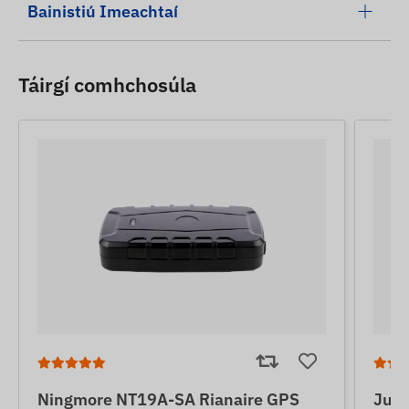
Bainistiú Imeachtaí
Táirgí comhchosúla
Ningmore NT19A-SA Rianaire GPS
June