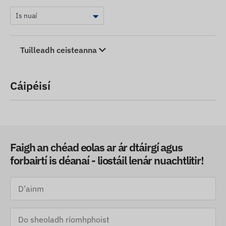
Tuilleadh ceisteanna
Cáipéisí
Faigh an chéad eolas ar ár dtáirgí agus
forbairtí is déanaí - liostáil lenár nuachtlitir!