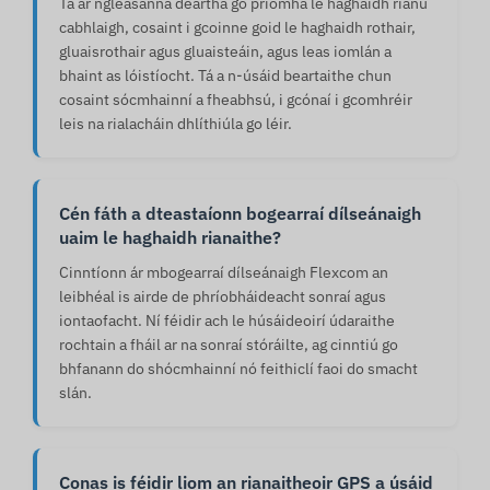
Tá ár ngléasanna deartha go príomha le haghaidh rianú
cabhlaigh, cosaint i gcoinne goid le haghaidh rothair,
gluaisrothair agus gluaisteáin, agus leas iomlán a
bhaint as lóistíocht. Tá a n-úsáid beartaithe chun
cosaint sócmhainní a fheabhsú, i gcónaí i gcomhréir
leis na rialacháin dhlíthiúla go léir.
Cén fáth a dteastaíonn bogearraí dílseánaigh
uaim le haghaidh rianaithe?
Cinntíonn ár mbogearraí dílseánaigh Flexcom an
leibhéal is airde de phríobháideacht sonraí agus
iontaofacht. Ní féidir ach le húsáideoirí údaraithe
rochtain a fháil ar na sonraí stóráilte, ag cinntiú go
bhfanann do shócmhainní nó feithiclí faoi do smacht
slán.
Conas is féidir liom an rianaitheoir GPS a úsáid