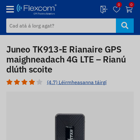
0
0
Juneo TK913-E Rianaire GPS
maighneadach 4G LTE – Rianú
dlúth scoite
(4.7) Léirmheasanna táirgí