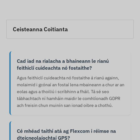
Ceisteanna Coitianta
Cad iad na rialacha a bhaineann le rianú
feithiclí cuideachta nó fostaithe?
Agus feithiclí cuideachta nó fostaithe á rianú againn,
molaimid i gcónaí an fostaí lena mbaineann a chur ar an
eolas agus a thoiliú i scríbhinn a fháil. Tá sé seo
tábhachtach ní hamháin maidir le comhlíonadh GDPR
ach freisin chun muinín san ionad oibre a chothú.
Cé mhéad taithí atá ag Flexcom i réimse na
dteicneolaíochtaí GPS?