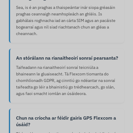
Sea, is é an praghas a thaispeántar inár siopa gréasáin
praghas ceannaigh neamhspleách an ghléis. Is
gabhálais roghnacha iad an cárta SIM agus an pacáiste
bogearraí agus níl siad riachtanach chun an gléas a
cheannach.
An stórálann na rianaitheoirí sonraí pearsanta?
Taifeadann na rianaitheoirí sonraí teicniúla a
bhaineann le gluaiseacht. Tá Flexcom tiomanta do
chomhlíonadh GDPR, ag cinntiú go ndéantar na sonraí
taifeadta go léir a bhainistiú go trédhearcach, go slán,
agus faoi smacht iomlán an úsáideora.
Chun na críocha ar féidir gairis GPS Flexcom a
úsáid?