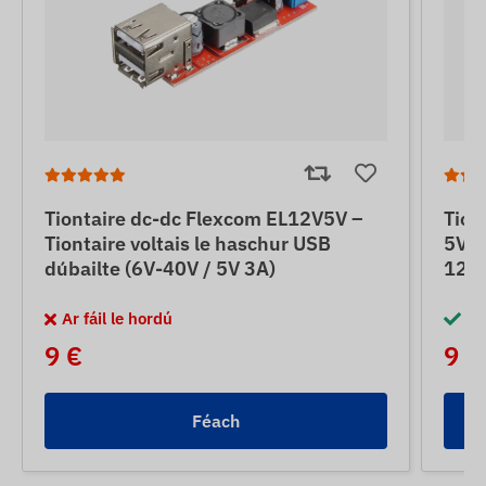
Tiontaire dc-dc Flexcom EL12V5V –
Tion
Tiontaire voltais le haschur USB
5V –
dúbailte (6V-40V / 5V 3A)
12V 
Ar fáil le hordú
I 
9 €
9 €
Féach