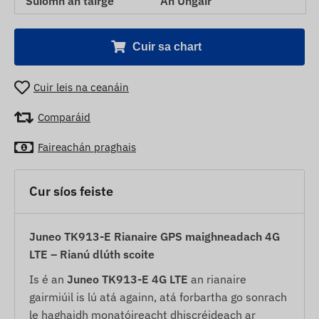
Suíomh an táirge
An Ungáir
Cuir sa chart
Cuir leis na ceanáin
Comparáid
Faireachán praghais
Cur síos feiste
Juneo TK913-E Rianaire GPS maighneadach 4G
LTE – Rianú dlúth scoite
Is é an
Juneo TK913-E 4G LTE
an rianaire
gairmiúil is lú atá againn, atá forbartha go sonrach
le haghaidh monatóireacht dhiscréideach ar