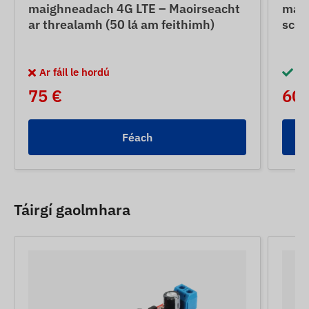
maighneadach 4G LTE – Maoirseacht
maig
ar threalamh (50 lá am feithimh)
scoi
Ar fáil le hordú
I 
75 €
60 
Féach
Táirgí gaolmhara