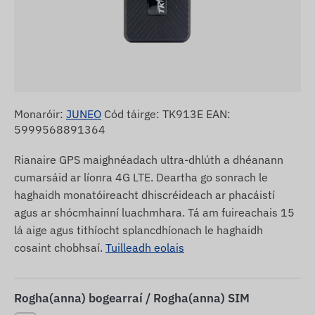
Monaróir:
JUNEO
Cód táirge: TK913E EAN:
5999568891364
Rianaire GPS maighnéadach ultra-dhlúth a dhéanann
cumarsáid ar líonra 4G LTE. Deartha go sonrach le
haghaidh monatóireacht dhiscréideach ar phacáistí
agus ar shócmhainní luachmhara. Tá am fuireachais 15
lá aige agus tithíocht splancdhíonach le haghaidh
cosaint chobhsaí.
Tuilleadh eolais
Rogha(anna) bogearraí / Rogha(anna) SIM