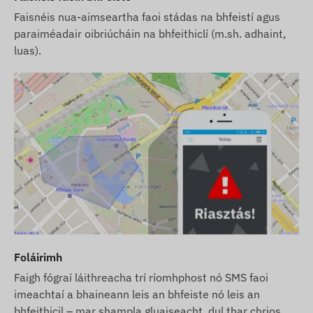
Faisnéis nua-aimseartha faoi stádas na bhfeistí agus
paraiméadair oibriúcháin na bhfeithiclí (m.sh. adhaint,
luas).
Foláirimh
Faigh fógraí láithreacha trí ríomhphost nó SMS faoi
imeachtaí a bhaineann leis an bhfeiste nó leis an
bhfeithicil – mar shampla gluaiseacht, dul thar chrios