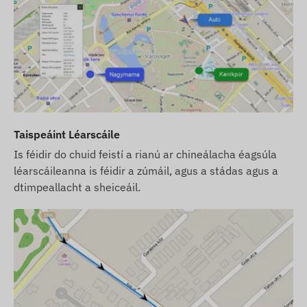
gléas ar fáil atá cláraithe cheana féin inár
mbogearraí, réidh le húsáid. Mar sin féin, is ortsa
atá an cúram fós cárta SIM a fháil, a shocrú
agus a oibriú.
Má cheannaíonn tú an cárta SIM uainne chomh
maith leis an ngléas agus an síntiús bogearraí,
cuirfimid an gléas agus an cárta SIM ar fáil réidh
le haghaidh comhoibriú leis na bogearraí, agus
Taispeáint Léarscáile
tabharfaimid aire freisin do choinneáil an chárta
Is féidir do chuid feistí a rianú ar chineálacha éagsúla
i bhfeidhm go leanúnach – ní bheidh aon rud le
léarscáileanna is féidir a zúmáil, agus a stádas agus a
déanamh agat maidir leis an méid deireanach
dtimpeallacht a sheiceáil.
seo.
I gcás síntiús bogearraí, más mian leat seirbhís
foláirimh SMS ár mbogearraí a úsáid chomh maith
le fógraí de chineál ríomhphoist, ceannaigh cárta
creidmheasa SMS freisin, ar féidir leat a fháil inár
n-uathshiopa i measc na dtáirgí a bhaineann leis