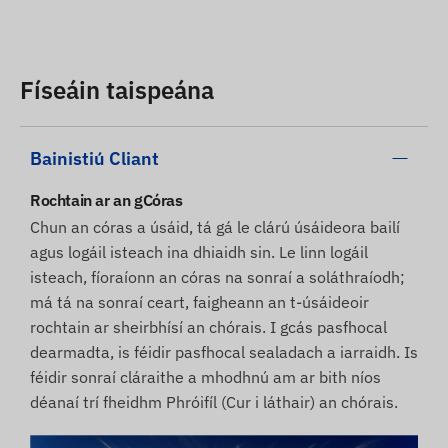
Físeáin taispeána
Bainistiú Cliant
Rochtain ar an gCóras
Chun an córas a úsáid, tá gá le clárú úsáideora bailí
agus logáil isteach ina dhiaidh sin. Le linn logáil
isteach, fíoraíonn an córas na sonraí a soláthraíodh;
má tá na sonraí ceart, faigheann an t-úsáideoir
rochtain ar sheirbhísí an chórais. I gcás pasfhocal
dearmadta, is féidir pasfhocal sealadach a iarraidh. Is
féidir sonraí cláraithe a mhodhnú am ar bith níos
déanaí trí fheidhm Phróifíl (Cur i láthair) an chórais.