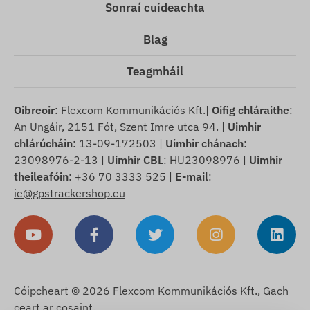
Sonraí cuideachta
Blag
Teagmháil
Oibreoir
: Flexcom Kommunikációs Kft.|
Oifig chláraithe
:
An Ungáir, 2151 Fót, Szent Imre utca 94. |
Uimhir
chlárúcháin
: 13-09-172503 |
Uimhir chánach
:
23098976-2-13 |
Uimhir CBL
: HU23098976 |
Uimhir
theileafóin
: +36 70 3333 525 |
E-mail
:
ie@gpstrackershop.eu
Cóipcheart © 2026 Flexcom Kommunikációs Kft., Gach
ceart ar cosaint.