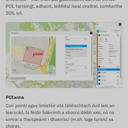
POI, tarraingt, adhaint, leibhéal íseal ceallraí, comhartha
SOS, srl.
POIanna
Cuir pointí agus limistéir atá tábhachtach duit leis an
léarscáil. Is féidir foláirimh a shocrú dóibh seo, nó na
sonraí a thaispeáint i dtuairiscí (m.sh. loga turais) sa
chóras.