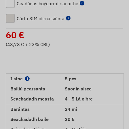
Ceadúnas bogearraí rianaithe
Cárta SIM idirnáisiúnta
60
€
(
48,78
€ + 23% CBL)
I stoc
5 pcs
Bailiú pearsanta
Saor in aisce
Seachadadh measta
4 - 5 Lá oibre
Barántas
24 mí
Seachadadh baile
20 €