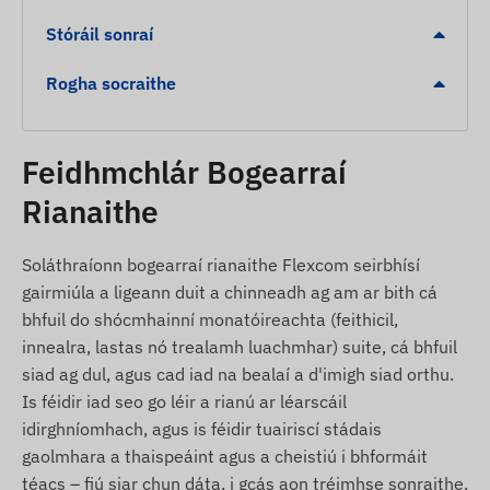
Foláireamh róspeidhm
Stóráil sonraí
Geofhál (Geofencing) a fhágáil nó teacht isteach
Rogha socraithe
i gcrios ainmnithe
Ábhar an phacáiste
Feidhmchlár Bogearraí
Rianaire GPS maighnéadach Juneo TK913-E 4G
Rianaithe
LTE
Cábla luchtaithe USB
Soláthraíonn bogearraí rianaithe Flexcom seirbhísí
Treoir socraithe
gairmiúla a ligeann duit a chinneadh ag am ar bith cá
bhfuil do shócmhainní monatóireachta (feithicil,
Coinníollacha úsáide
innealra, lastas nó trealamh luachmhar) suite, cá bhfuil
siad ag dul, agus cad iad na bealaí a d'imigh siad orthu.
Chun go n-oibreoidh an gléas de ghnáth, tá gá le
Is féidir iad seo go léir a rianú ar léarscáil
nasc gníomhach leis na córais satailíte agus le
idirghníomhach, agus is féidir tuairiscí stádais
líonra na n-oibreoirí soghluaiste. Déantar na
gaolmhara a thaispeáint agus a cheistiú i bhformáit
sonraí a tharchur le cabhair ó chárta micrea-SIM
téacs – fiú siar chun dáta, i gcás aon tréimhse sonraithe.
(in-athsholáthair) atá curtha ann, agus is féidir