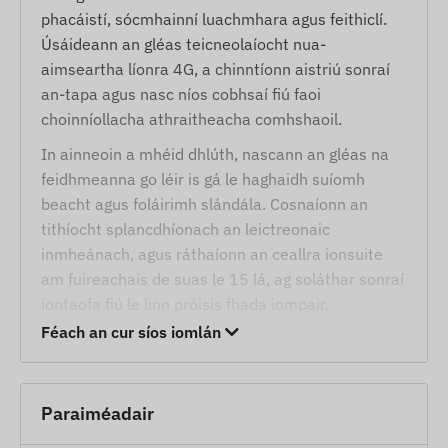
phacáistí, sócmhainní luachmhara agus feithiclí.
Úsáideann an gléas teicneolaíocht nua-
aimseartha líonra 4G, a chinntíonn aistriú sonraí
an-tapa agus nasc níos cobhsaí fiú faoi
choinníollacha athraitheacha comhshaoil.
In ainneoin a mhéid dhlúth, nascann an gléas na
feidhmeanna go léir is gá le haghaidh suíomh
beacht agus foláirimh slándála. Cosnaíonn an
tithíocht splancdhíonach an leictreonaic
inmheánach, agus ráthaíonn an ceallra ionsuite
am fuireachais de suas le 15 lá, ag soláthar sonraí
iontaofa fiú le linn próisis fhada iompair.
Féach an cur síos iomlán
Seirbhísí, gnéithe
Comhoibriú le córais satailíte iolracha (GPS,
BEIDOU) ar mhaithe le hardchruinneas
Paraiméadair
Cumarsáid thapa ar líonraí GSM 4G LTE agus 2G