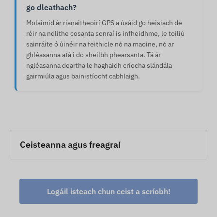
go dleathach?
Molaimid ár rianaitheoirí GPS a úsáid go heisiach de
réir na ndlíthe cosanta sonraí is infheidhme, le toiliú
sainráite ó úinéir na feithicle nó na maoine, nó ar
ghléasanna atá i do sheilbh phearsanta. Tá ár
ngléasanna deartha le haghaidh críocha slándála
gairmiúla agus bainistíocht cabhlaigh.
Ceisteanna agus freagraí
Logáil isteach chun ceist a scríobh!