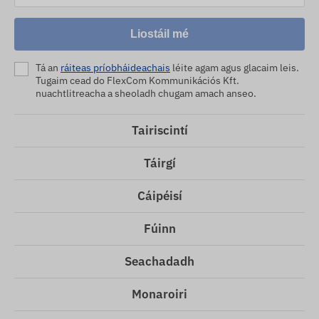
Liostáil mé
Tá an
ráiteas príobháideachais
léite agam agus glacaim leis.
Tugaim cead do FlexCom Kommunikációs Kft.
nuachtlitreacha a sheoladh chugam amach anseo.
Tairiscintí
Táirgí
Cáipéisí
Fúinn
Seachadadh
Monaroiri