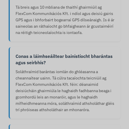
Tá breis agus 10 mbliana de thaithí ghairmiúil ag
FlexCom Kommunikációs Kft. i ndíol agus deisiú gairis
GPS agus i bhforbairt bogearraí GPS dílseánaigh. Is é ár
saineolas an ráthaíocht go bhfaigheann ár gcustaiméirí
na réitigh teicneolaíochta is iontaofa.
Conas a láimhseáiltear bainistíocht bharántas
agus seirbhís?
Soláthraímid barántas iomlán do ghléasanna a
cheannaítear uainn. Tá cúlra tacaíochta teicniúil ag
FlexCom Kommunikációs Kft. féin: déanaimid
deisiúcháin ghairmiúla le haghaidh fadhbanna beaga i
gcomhordú leis an monaróir, agus le haghaidh
mífheidhmeanna móra, soláthraímid athsholáthar gléis
trí phróiseas athsholáthair an mhonaróra.