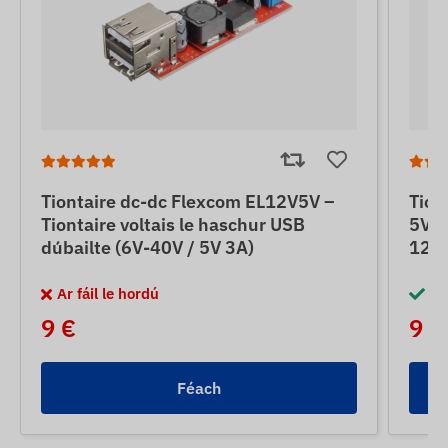
Tiontaire dc-dc Flexcom EL12V5V –
Tion
Tiontaire voltais le haschur USB
5V –
dúbailte (6V-40V / 5V 3A)
12V 
Ar fáil le hordú
I 
9 €
9 €
Féach