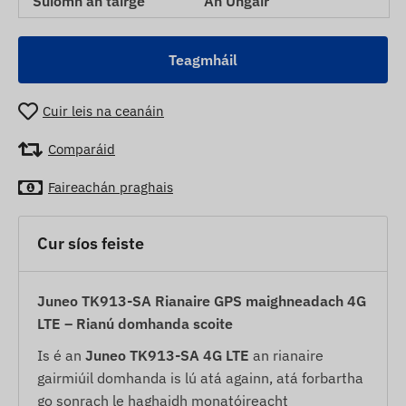
Suíomh an táirge
An Ungáir
Teagmháil
Cuir leis na ceanáin
Comparáid
Faireachán praghais
Cur síos feiste
Juneo TK913-SA Rianaire GPS maighneadach 4G
LTE – Rianú domhanda scoite
Is é an
Juneo TK913-SA 4G LTE
an rianaire
gairmiúil domhanda is lú atá againn, atá forbartha
go sonrach le haghaidh monatóireacht