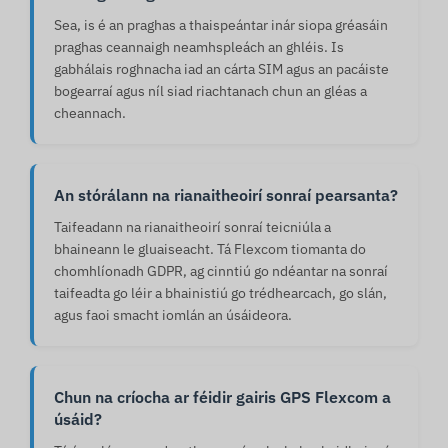
Sea, is é an praghas a thaispeántar inár siopa gréasáin
praghas ceannaigh neamhspleách an ghléis. Is
gabhálais roghnacha iad an cárta SIM agus an pacáiste
bogearraí agus níl siad riachtanach chun an gléas a
cheannach.
An stórálann na rianaitheoirí sonraí pearsanta?
Taifeadann na rianaitheoirí sonraí teicniúla a
bhaineann le gluaiseacht. Tá Flexcom tiomanta do
chomhlíonadh GDPR, ag cinntiú go ndéantar na sonraí
taifeadta go léir a bhainistiú go trédhearcach, go slán,
agus faoi smacht iomlán an úsáideora.
Chun na críocha ar féidir gairis GPS Flexcom a
úsáid?