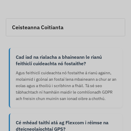
Ceisteanna Coitianta
Cad iad na rialacha a bhaineann le rianú
feithiclí cuideachta nó fostaithe?
Agus feithiclí cuideachta nó fostaithe á rianú againn,
molaimid i gcónaí an fostaí lena mbaineann a chur ar an
eolas agus a thoiliú i scríbhinn a fháil. Tá sé seo
tábhachtach ní hamháin maidir le comhlíonadh GDPR
ach freisin chun muinín san ionad oibre a chothú.
Cé mhéad taithí atá ag Flexcom i réimse na
dteicneolaíochtaí GPS?