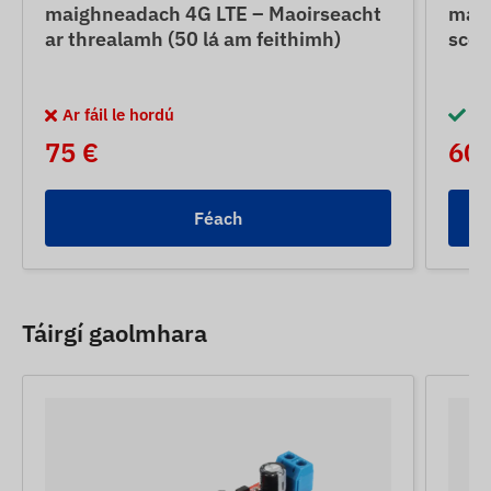
maighneadach 4G LTE – Maoirseacht
maig
ar threalamh (50 lá am feithimh)
scoi
Ar fáil le hordú
I 
75 €
60 
Féach
Táirgí gaolmhara