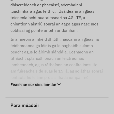
dhiscréideach ar phacáistí, sócmhainní
luachmhara agus feithiclí. Úsáideann an gléas
teicneolaíocht nua-aimseartha 4G LTE, a
chinntíonn aistriú sonraí an-tapa agus nasc níos
cobhsaí ag pointe ar bith ar domhan.
In ainneoin a mhéid dhlúth, nascann an gléas na
feidhmeanna go léir is gá le haghaidh suíomh
beacht agus foláirimh slándála. Cosnaíonn an
tithíocht splancdhíonach an leictreonaic
inmheánach, agus ráthaíonn an ceallra ionsuite
am fuireachais de suas le 15 lá, ag soláthar sonraí
iontaofa fiú le linn próisis fhada iompair nó
coinsíneachtaí idirnáisiúnta.
Féach an cur síos iomlán
Seirbhísí, gnéithe
Comhoibriú le córais satailíte iolracha (GPS,
Paraiméadair
BEIDOU) ar mhaithe le cruinneas domhanda