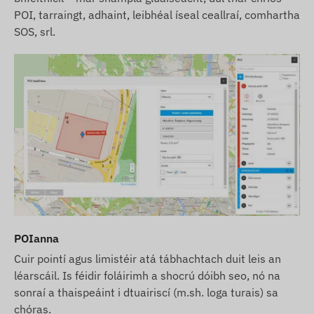
POI, tarraingt, adhaint, leibhéal íseal ceallraí, comhartha
SOS, srl.
POIanna
Cuir pointí agus limistéir atá tábhachtach duit leis an
léarscáil. Is féidir foláirimh a shocrú dóibh seo, nó na
sonraí a thaispeáint i dtuairiscí (m.sh. loga turais) sa
chóras.