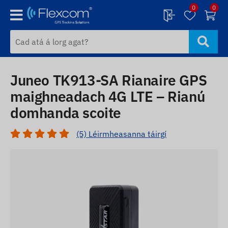
0
0
Juneo TK913-SA Rianaire GPS
maighneadach 4G LTE – Rianú
domhanda scoite
(5) Léirmheasanna táirgí