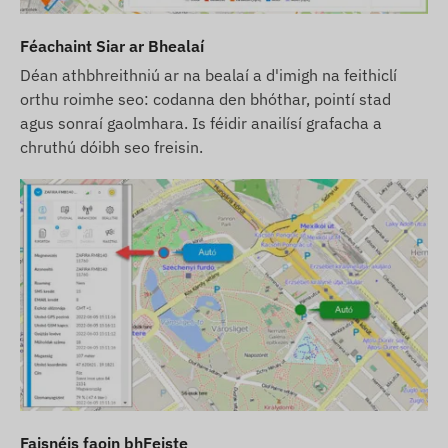
Féachaint Siar ar Bhealaí
Déan athbhreithniú ar na bealaí a d'imigh na feithiclí
orthu roimhe seo: codanna den bhóthar, pointí stad
agus sonraí gaolmhara. Is féidir anailísí grafacha a
chruthú dóibh seo freisin.
Faisnéis faoin bhFeiste