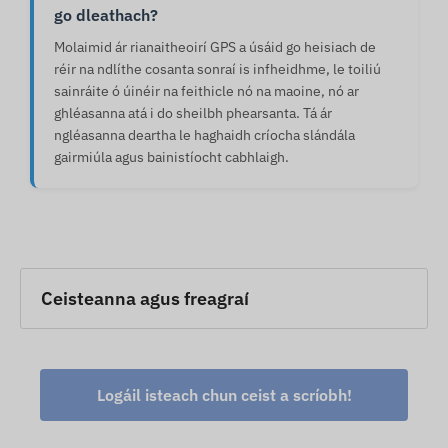
go dleathach?
Molaimid ár rianaitheoirí GPS a úsáid go heisiach de
réir na ndlíthe cosanta sonraí is infheidhme, le toiliú
sainráite ó úinéir na feithicle nó na maoine, nó ar
ghléasanna atá i do sheilbh phearsanta. Tá ár
ngléasanna deartha le haghaidh críocha slándála
gairmiúla agus bainistíocht cabhlaigh.
Ceisteanna agus freagraí
Logáil isteach chun ceist a scríobh!