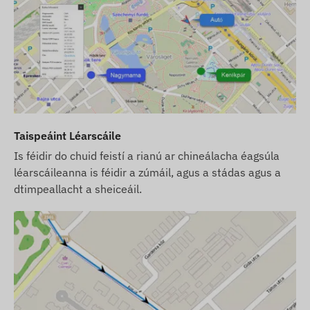
leis an ngléas, ach gan cárta SIM, cuirfimid an
gléas ar fáil atá cláraithe cheana féin inár
mbogearraí, réidh le húsáid. Mar sin féin, is ortsa
atá an cúram fós cárta SIM a fháil, a shocrú
agus a oibriú.
Má cheannaíonn tú an cárta SIM uainne chomh
maith leis an ngléas agus an síntiús bogearraí,
cuirfimid an gléas agus an cárta SIM ar fáil réidh
Taispeáint Léarscáile
le haghaidh comhoibriú leis na bogearraí, agus
Is féidir do chuid feistí a rianú ar chineálacha éagsúla
tabharfaimid aire freisin do choinneáil an chárta
léarscáileanna is féidir a zúmáil, agus a stádas agus a
i bhfeidhm go leanúnach – ní bheidh aon rud le
dtimpeallacht a sheiceáil.
déanamh agat maidir leis an méid deireanach
seo.
I gcás síntiús bogearraí, más mian leat seirbhís
foláirimh SMS ár mbogearraí a úsáid chomh maith
le fógraí de chineál ríomhphoist, ceannaigh cárta
creidmheasa SMS freisin, ar féidir leat a fháil inár