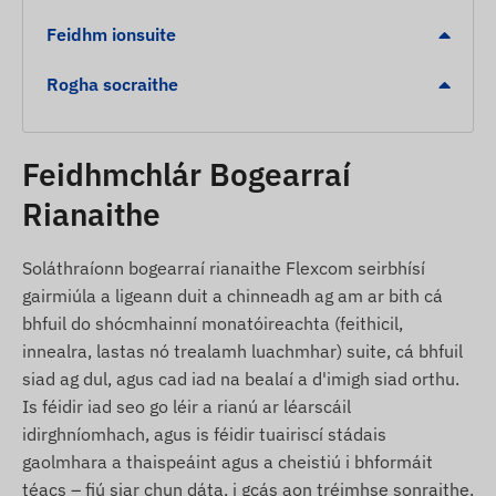
Foláireamh faoi leibhéal íseal ceallraí
Feidhm ionsuite
Foláireamh róspeidhm
Rogha socraithe
Geofhál (Geofencing) a fhágáil nó teacht isteach
i gcrios ainmnithe
Ábhar an phacáiste
Feidhmchlár Bogearraí
Rianaithe
Rianaire GPS maighnéadach Juneo TK913-SA
4G LTE
Soláthraíonn bogearraí rianaithe Flexcom seirbhísí
Cábla luchtaithe USB
gairmiúla a ligeann duit a chinneadh ag am ar bith cá
Treoir socraithe
bhfuil do shócmhainní monatóireachta (feithicil,
innealra, lastas nó trealamh luachmhar) suite, cá bhfuil
Coinníollacha úsáide
siad ag dul, agus cad iad na bealaí a d'imigh siad orthu.
Is féidir iad seo go léir a rianú ar léarscáil
Chun go n-oibreoidh an gléas de ghnáth, tá gá le
idirghníomhach, agus is féidir tuairiscí stádais
nasc gníomhach leis na córais satailíte agus le
gaolmhara a thaispeáint agus a cheistiú i bhformáit
líonra na n-oibreoirí soghluaiste. Déantar na
téacs – fiú siar chun dáta, i gcás aon tréimhse sonraithe.
sonraí a tharchur le cabhair ó chárta SIM (in-