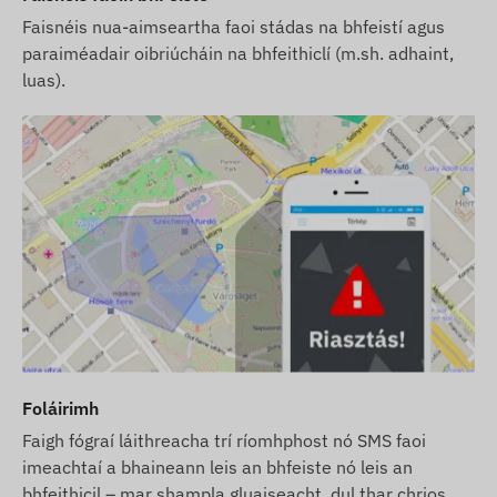
Faisnéis nua-aimseartha faoi stádas na bhfeistí agus
paraiméadair oibriúcháin na bhfeithiclí (m.sh. adhaint,
luas).
Foláirimh
Faigh fógraí láithreacha trí ríomhphost nó SMS faoi
imeachtaí a bhaineann leis an bhfeiste nó leis an
bhfeithicil – mar shampla gluaiseacht, dul thar chrios