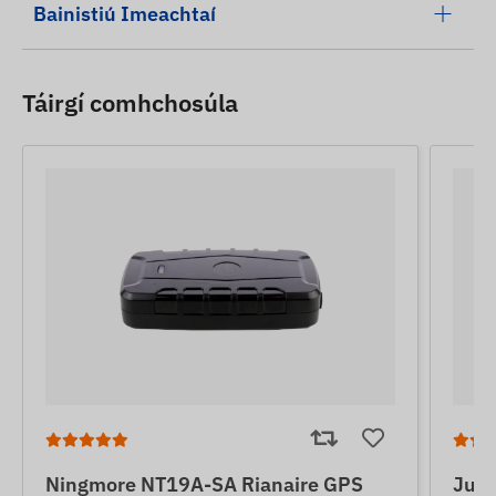
Bainistiú Imeachtaí
Táirgí comhchosúla
Ningmore NT19A-SA Rianaire GPS
June