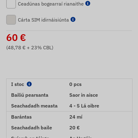
Ceadúnas bogearraí rianaithe
Cárta SIM idirnáisiúnta
60
€
(
48,78
€ + 23% CBL)
I stoc
0 pcs
Bailiú pearsanta
Saor in aisce
Seachadadh measta
4 - 5 Lá oibre
Barántas
24 mí
Seachadadh baile
20 €