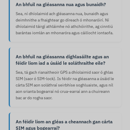
An bhfuil na gléasanna nua agus bunaidh?
Sea, ní dhíolaimid ach gléasanna nua, bunaidh agus
deimhnithe a fhaightear go díreach ó mhonaróirí. Ní
dhíolaimid táirgí athláimhe nó athchóirithe, ag cinntiú
barántas iomlán an mhonaróra agus cáilíocht iontaofa.
An bhfuil na gléasanna díghlasáilte agus an
féidir liom iad a úsáid le soláthraithe eile?
Sea, tá gach rianaitheoir GPS a dhíolaimid saor ó ghlas
SIM (saor ó SIM-lock). Is féidir na gléasanna a úsáid le
cárta SIM aon soláthraí seirbhíse soghluaiste, agus níl
aon srianta bogearraí nó crua-earraí ann a chuireann
bac ar do rogha saor.
An féidir liom an gléas a cheannach gan cárta
SIM agus bogearraí?