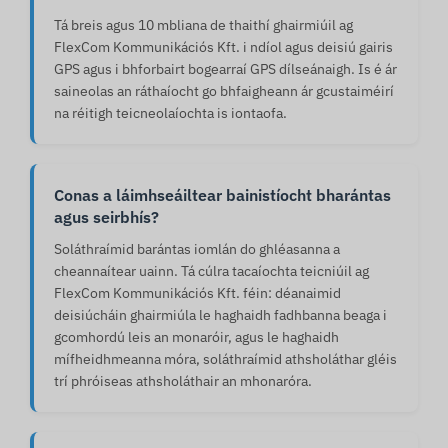
Tá breis agus 10 mbliana de thaithí ghairmiúil ag
FlexCom Kommunikációs Kft. i ndíol agus deisiú gairis
GPS agus i bhforbairt bogearraí GPS dílseánaigh. Is é ár
saineolas an ráthaíocht go bhfaigheann ár gcustaiméirí
na réitigh teicneolaíochta is iontaofa.
Conas a láimhseáiltear bainistíocht bharántas
agus seirbhís?
Soláthraímid barántas iomlán do ghléasanna a
cheannaítear uainn. Tá cúlra tacaíochta teicniúil ag
FlexCom Kommunikációs Kft. féin: déanaimid
deisiúcháin ghairmiúla le haghaidh fadhbanna beaga i
gcomhordú leis an monaróir, agus le haghaidh
mífheidhmeanna móra, soláthraímid athsholáthar gléis
trí phróiseas athsholáthair an mhonaróra.