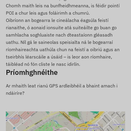
Chomh maith leis na bunfheidhmeanna, is féidir pointí
athsholáthair) atá curtha ann, agus is féidir leat an
POI a chur leis agus foláirimh a chumrú.
suíomh reatha a rianú trí fheidhmchlár fón póca nó
Oibríonn an bogearra le cineálacha éagsúla feistí
ríomhaire ó áit ar bith ar domhan.
rianaithe, ó aonaid ionsuite atá suiteáilte go buan go
Réigiún Oibriúcháin
samhlacha soghluaiste nach dteastaíonn gléasadh
uathu. Níl gá le saineolas speisialta ná le bogearraí
4G: An Domhan
ríomhaireachta uathúla chun na feistí a oibriú agus an
2G: An Domhan
tseirbhís léarscáile a úsáid – is leor aon ríomhaire,
táibléad nó fón cliste le nasc idirlín.
Roghanna ceannaigh
Príomhghnéithe
Mura gceannaíonn tú ach an gléas (gan síntiús
Ar mhaith leat rianú GPS ardleibhéil a bhaint amach i
bogearraí), cuirfear ar fáil é leis na socruithe
ndáiríre?
monarchan. Ní mór duitse aire a thabhairt don
chárta SIM is gá don oibriú, dá shocruithe agus
d'oibriú an chárta (luchtú, comhoiriúnú sonraí
bliantúil).
Má cheannaíonn tú síntiús bogearraí in éineacht