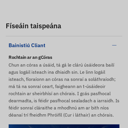
Físeáin taispeána
Bainistiú Cliant
Rochtain ar an gCóras
Chun an córas a úsáid, tá gá le clárú úsáideora bailí
agus logáil isteach ina dhiaidh sin. Le linn logáil
isteach, fíoraíonn an córas na sonraí a soláthraíodh;
má tá na sonraí ceart, faigheann an t-úsáideoir
rochtain ar sheirbhísí an chórais. I gcás pasfhocal
dearmadta, is féidir pasfhocal sealadach a iarraidh. Is
féidir sonraí cláraithe a mhodhnú am ar bith níos
déanaí trí fheidhm Phróifíl (Cur i láthair) an chórais.