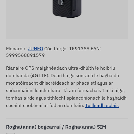
Monaróir:
JUNEO
Cód táirge: TK913SA EAN:
5999568891579
Rianaire GPS maighnéadach ultra-dhlúth le hoibriú
domhanda (4G LTE). Deartha go sonrach le haghaidh
monatóireacht dhiscréideach ar phacáistí agus ar
shócmhainní luachmhara. Tá am fuireachais 15 lá aige,
tomhas airde agus tithíocht splancdhíonach le haghaidh
cosaint chobhsaí ar fud an domhain.
Tuilleadh eolais
Rogha(anna) bogearraí / Rogha(anna) SIM