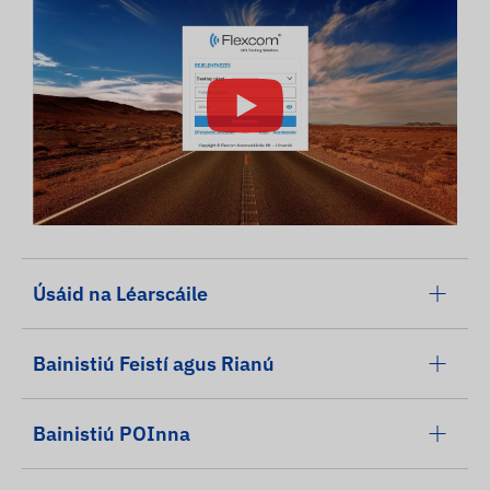
Úsáid na Léarscáile
Bainistiú Feistí agus Rianú
Bainistiú POInna