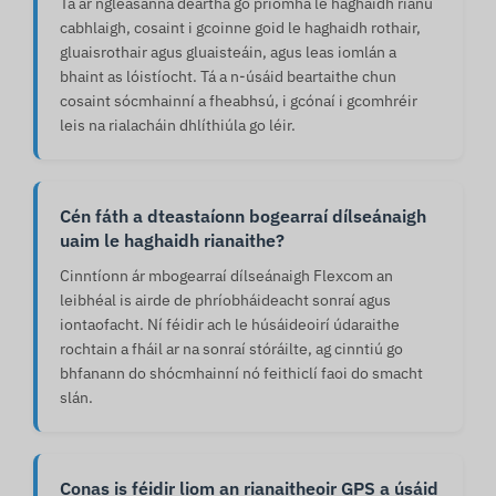
Tá ár ngléasanna deartha go príomha le haghaidh rianú
cabhlaigh, cosaint i gcoinne goid le haghaidh rothair,
gluaisrothair agus gluaisteáin, agus leas iomlán a
bhaint as lóistíocht. Tá a n-úsáid beartaithe chun
cosaint sócmhainní a fheabhsú, i gcónaí i gcomhréir
leis na rialacháin dhlíthiúla go léir.
Cén fáth a dteastaíonn bogearraí dílseánaigh
uaim le haghaidh rianaithe?
Cinntíonn ár mbogearraí dílseánaigh Flexcom an
leibhéal is airde de phríobháideacht sonraí agus
iontaofacht. Ní féidir ach le húsáideoirí údaraithe
rochtain a fháil ar na sonraí stóráilte, ag cinntiú go
bhfanann do shócmhainní nó feithiclí faoi do smacht
slán.
Conas is féidir liom an rianaitheoir GPS a úsáid