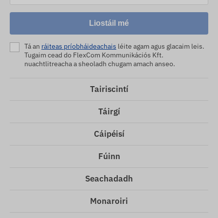
Liostáil mé
Tá an
ráiteas príobháideachais
léite agam agus glacaim leis.
Tugaim cead do FlexCom Kommunikációs Kft.
nuachtlitreacha a sheoladh chugam amach anseo.
Tairiscintí
Táirgí
Cáipéisí
Fúinn
Seachadadh
Monaroiri