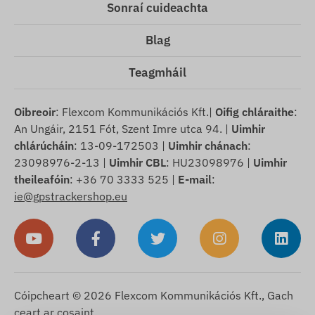
Sonraí cuideachta
Blag
Teagmháil
Oibreoir
: Flexcom Kommunikációs Kft.|
Oifig chláraithe
:
An Ungáir, 2151 Fót, Szent Imre utca 94. |
Uimhir
chlárúcháin
: 13-09-172503 |
Uimhir chánach
:
23098976-2-13 |
Uimhir CBL
: HU23098976 |
Uimhir
theileafóin
: +36 70 3333 525 |
E-mail
:
ie@gpstrackershop.eu
Cóipcheart © 2026 Flexcom Kommunikációs Kft., Gach
ceart ar cosaint.