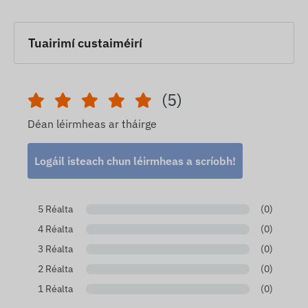
Tuairimí custaiméirí
(5)
Déan léirmheas ar tháirge
Logáil isteach chun léirmheas a scríobh!
5 Réalta
(0)
4 Réalta
(0)
3 Réalta
(0)
2 Réalta
(0)
1 Réalta
(0)