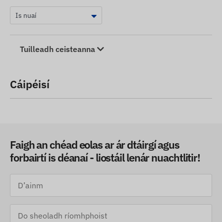
Tuilleadh ceisteanna
Cáipéisí
Faigh an chéad eolas ar ár dtáirgí agus
forbairtí is déanaí - liostáil lenár nuachtlitir!