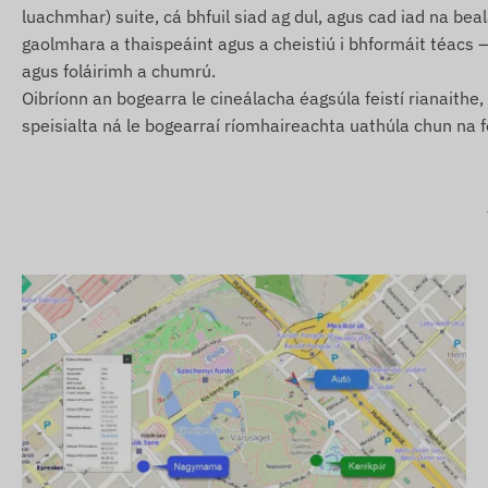
Braite gluaiseachta bunaithe ar chreathadh.
luachmhar) suite, cá bhfuil siad ag dul, agus cad iad na bealaí
gaolmhara a thaispeáint agus a cheistiú i bhformáit téacs –
Imeacht as crios sábháilteachta (Geofence) nó teacht i
agus foláirimh a chumrú.
Comhartha leibhéal íseal luchta.
Oibríonn an bogearra le cineálacha éagsúla feistí rianaithe
Ábhar an phacáiste
speisialta ná le bogearraí ríomhaireachta uathúla chun na feis
Rianaire GPS ilfheidhmiúil Reachfar V20-B 4G LTE agu
Cábla luchtaithe USB
Treoir úsáide
Coinníollacha úsáide
Chun an fheidhm rianaithe a úsáid, tá gá le cárta SIM gn
Powerbank (luchtaire) gan chárta SIM freisin. Chun go n-
gníomhach le córais satailíte suite agus le líonraí oibreo
stádais a fhiosrú trí SMS nó trí aip rianaithe ar líne ó áit
Réigiún Oibriúcháin