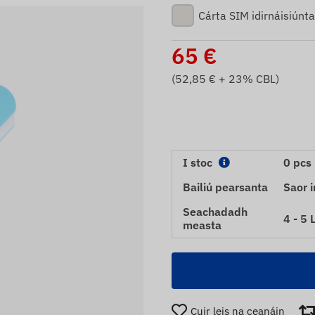
Cárta SIM idirnáisiúnta
65
€
(
52,85
€ + 23% CBL)
I stoc
0 pcs
Bailiú pearsanta
Saor i
Seachadadh
4 - 5 
measta
Cuir leis na ceanáin