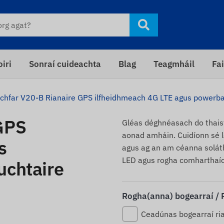
iri
Sonraí cuideachta
Blag
Teagmháil
Fai
chfar V20-B Rianaire GPS ilfheidhmeach 4G LTE agus powerban
GPS
Gléas déghnéasach do thaist
aonad amháin. Cuidíonn sé 
s
agus ag an am céanna soláth
LED agus rogha comharthaío
uchtaire
Rogha(anna) bogearraí /
Ceadúnas bogearraí ri