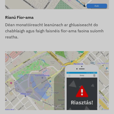
Rianú Fíor-ama
Déan monatóireacht leanúnach ar ghluaiseacht do
chabhlaigh agus faigh faisnéis fíor-ama faoina suíomh
rraí), déanfaimid é a sheachadadh leis na socruithe
reatha.
tá riachtanach don oibriú, dá shocruithe agus d'oibriú
 an ngléas, ach gan cárta SIM, seachadfaimid an gléas
áid. Mar sin féin, tá sé de chúram ort fós an cárta SIM a
s an ngléas agus an síntiús bogearraí, seachadfaimid
earraí, agus tabharfaimid aire d'oibriú leanúnach an
 an méid sin.
mh SMS ár mbogearraí a úsáid chomh maith leis na fógraí
idh tú inár n-uirlisí gréasáin i measc na dtáirgí