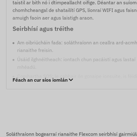
taistil ar bith nó i dtimpeallacht oifige. Déantar an suío
chomhcheangal de shatailítí GPS, líonraí WIFI agus faisnéi
amuigh faoin aer agus laistigh araon.
Seirbhísí agus tréithe
Am oibriúcháin fada: soláthraíonn an ceallra ard-acm
rianaithe freisin.
Úsáid ilghnéitheach: iontach chun pacáistí agus lastaí
mhéadú.
Comhartha SOS: le cabhair ón gcnaipe ionsuite, is féid
Féach an cur síos iomlán
Dearadh uiscedhíonach: tá an tithíocht gharbh in agha
Lampa LED ionsuite: feidhm phraiticiúil tóirse i dtimp
Fíorfheidhm Powerbank: ceallra seachtrach lánfheidhm
Foláirimh
Brú an chnaipe SOS i gcás éigeandála.
Soláthraíonn bogearraí rianaithe Flexcom seirbhísí gairmiúl