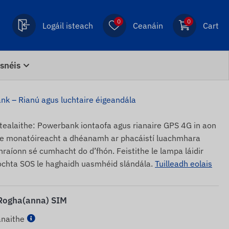
0
0
Logáil isteach
Ceanáin
Cart
snéis
k – Rianú agus luchtaire éigeandála
ealaithe: Powerbank iontaofa agus rianaire GPS 4G in aon
le monatóireacht a dhéanamh ar phacáistí luachmhara
raíonn sé cumhacht do d’fhón. Feistithe le lampa láidir
chta SOS le haghaidh uasmhéid slándála.
Tuilleadh eolais
 Rogha(anna) SIM
anaithe