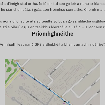
 a d'imigh siad orthu. Is féidir iad seo go léir a rianú ar léarsc
 fiú siar chun dáta, i gcás aon tréimhse sonraithe. Chomh maith
steach sa limistéar sin.
, ó aonaid ionsuite atá suiteáilte go buan go samhlacha soghlu
tí a oibriú agus an tseirbhís léarscáile a úsáid – is leor aon rí
Príomhghnéithe
s powerbank le tóirse
Ar mhaith leat rianú GPS ardleibhéil a bhaint amach i ndáiríre
íomhach le trácht sonraí, ach oibríonn an fheidhm
oibreoidh an gléas gan bhriseadh, tá gá le nasc
irí soghluaiste. Is féidir na suíomhanna agus na sonraí
 ar bith ar domhan.