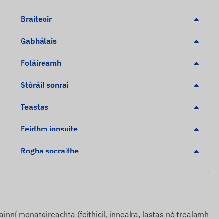
Braiteoir
Gabhálais
Foláireamh
Stóráil sonraí
Teastas
Feidhm ionsuite
Rogha socraithe
inní monatóireachta (feithicil, innealra, lastas nó trealamh