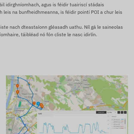
áil idirghníomhach, agus is féidir tuairiscí stádais
 leis na bunfheidhmeanna, is féidir pointí POI a chur leis
aiste nach dteastaíonn gléasadh uathu. Níl gá le saineolas
omhaire, táibléad nó fón cliste le nasc idirlín.
?