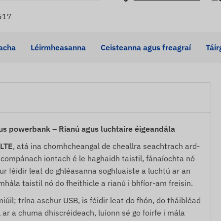
517
acha
Léirmheasanna
Ceisteanna agus freagraí
Tái
us powerbank – Rianú agus luchtaire éigeandála
 LTE
, atá ina chomhcheangal de cheallra seachtrach ard-
compánach iontach é le haghaidh taistil, fánaíochta nó
r féidir leat do ghléasanna soghluaiste a luchtú ar an
la taistil nó do fheithicle a rianú i bhfíor-am freisin.
l; trína aschur USB, is féidir leat do fhón, do tháibléad
 ar a chuma dhiscréideach, luíonn sé go foirfe i mála