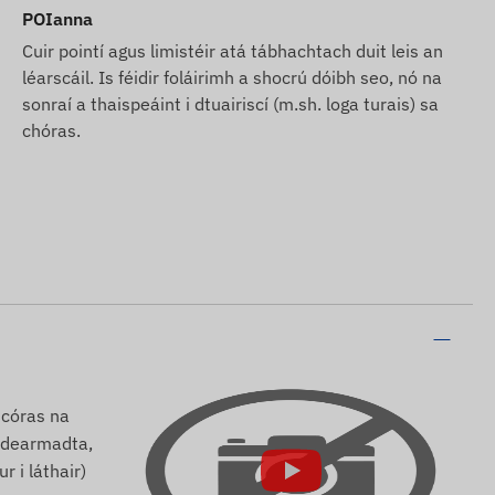
POIanna
Cuir pointí agus limistéir atá tábhachtach duit leis an
léarscáil. Is féidir foláirimh a shocrú dóibh seo, nó na
sonraí a thaispeáint i dtuairiscí (m.sh. loga turais) sa
chóras.
n córas na
l dearmadta,
r i láthair)