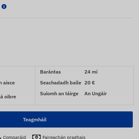
Barántas
24 mí
n aisce
Seachadadh baile
20 €
Suíomh an táirge
An Ungáir
Lá oibre
Teagmháil
Comparáid
Faireachán praghais