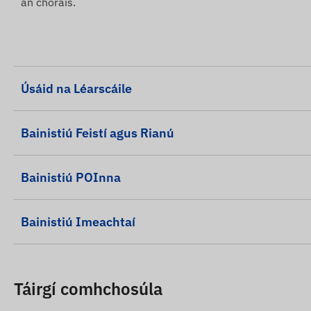
an chórais.
Úsáid na Léarscáile
Bainistiú Feistí agus Rianú
Bainistiú POInna
Bainistiú Imeachtaí
Táirgí comhchosúla