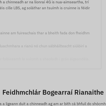
mh a chinneadh ar na líonraí 4G is nua-aimseartha, trí
s cille LBS, ag soláthar an tsuímh is cruinne is féidir
hainne am fuireachais thar a bheith fada don fheidhm
 luachmhara a rianú nó chun sábháilteacht siúlóirí a
ir foláireamh le suíomh a sheoladh i gcás éigeandála.
idh splancadh uisce agus taise.
eallacht dhorcha.
iúil le haschur USB.
Feidhmchlár Bogearraí Rianaithe
a a ligeann duit a chinneadh ag am ar bith cá bhfuil do shócmha