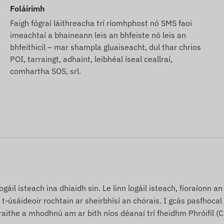
Foláirimh
uíomh Gréasáin bunaithe ar fhaisnéis a d'fhoilsigh an
Faigh fógraí láithreacha trí ríomhphost nó SMS faoi
aí. Forchoimeádann an monaróir an ceart paraiméadair
imeachtaí a bhaineann leis an bhfeiste nó leis an
é - déantar nuashonrú na n-adat fúthu seo ar ár suíomh
bhfeithicil – mar shampla gluaiseacht, dul thar chrios
POI, tarraingt, adhaint, leibhéal íseal ceallraí,
comhartha SOS, srl.
gáil isteach ina dhiaidh sin. Le linn logáil isteach, fíoraíonn a
 t-úsáideoir rochtain ar sheirbhísí an chórais. I gcás pasfhoca
áraithe a mhodhnú am ar bith níos déanaí trí fheidhm Phróifíl (Cu