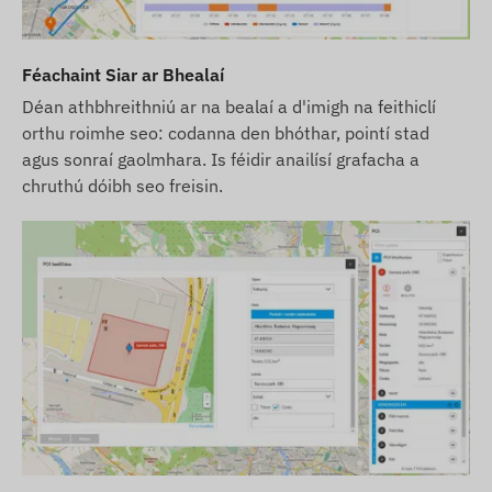
Féachaint Siar ar Bhealaí
Déan athbhreithniú ar na bealaí a d'imigh na feithiclí
orthu roimhe seo: codanna den bhóthar, pointí stad
agus sonraí gaolmhara. Is féidir anailísí grafacha a
chruthú dóibh seo freisin.