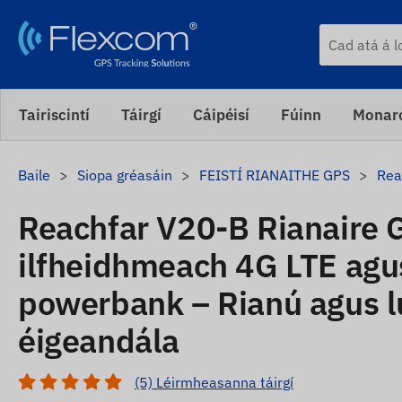
Tairiscintí
Táirgí
Cáipéisí
Fúinn
Monaro
Baile
Siopa gréasáin
FEISTÍ RIANAITHE GPS
Rea
Reachfar V20-B Rianaire 
ilfheidhmeach 4G LTE agu
powerbank – Rianú agus l
éigeandála
(5) Léirmheasanna táirgí