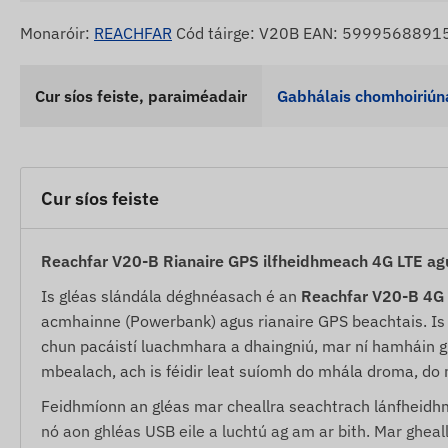
Monaróir:
REACHFAR
Cód táirge: V20B EAN: 5999568891
Cur síos feiste, paraiméadair
Gabhálais chomhoiriún
Cur síos feiste
Reachfar V20-B Rianaire GPS ilfheidhmeach 4G LTE ag
Is gléas slándála déghnéasach é an
Reachfar V20-B 4G
acmhainne (Powerbank) agus rianaire GPS beachtais. Is 
chun pacáistí luachmhara a dhaingniú, mar ní hamháin gu
mbealach, ach is féidir leat suíomh do mhála droma, do mhá
Feidhmíonn an gléas mar cheallra seachtrach lánfheidhmiúi
nó aon ghléas USB eile a luchtú ag am ar bith. Mar gheall