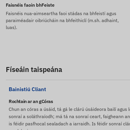
Faisnéis faoin bhFeiste
Tá na tuairiscí ar ghléasanna agus na híomhánna ar an s
Faisnéis nua-aimseartha faoi stádas na bhfeistí agus
monaróir, nach mbíonn cruinn nó saor ó earráidí i gcón
paraiméadair oibriúcháin na bhfeithiclí (m.sh. adhaint,
áirithe nó pacáistiú an táirge a athrú gan fógra roimh r
luas).
Gréasáin tar éis na hathruithe a bhrath agus a mheas.
Físeáin taispeána
Bainistiú Cliant
Rochtain ar an gCóras
Chun an córas a úsáid, tá gá le clárú úsáideora bailí agus lo
sonraí a soláthraíodh; má tá na sonraí ceart, faigheann an
is féidir pasfhocal sealadach a iarraidh. Is féidir sonraí cl