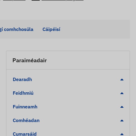
rgí comhchosúla
Cáipéisí
Paraiméadair
Dearadh
Feidhmiú
Fuinneamh
Comhéadan
Cumarsáid