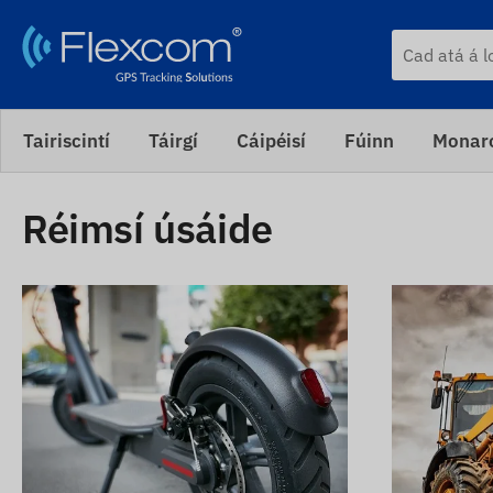
Tairiscintí
Táirgí
Cáipéisí
Fúinn
Monaro
Réimsí úsáide