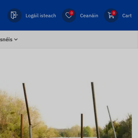
0
0
Logáil isteach
Ceanáin
Cart
snéis