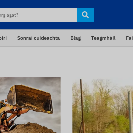
iri
Sonraí cuideachta
Blag
Teagmháil
Fai