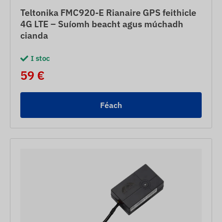
Teltonika FMC920-E Rianaire GPS feithicle
4G LTE – Suíomh beacht agus múchadh
cianda
I stoc
59 €
Féach