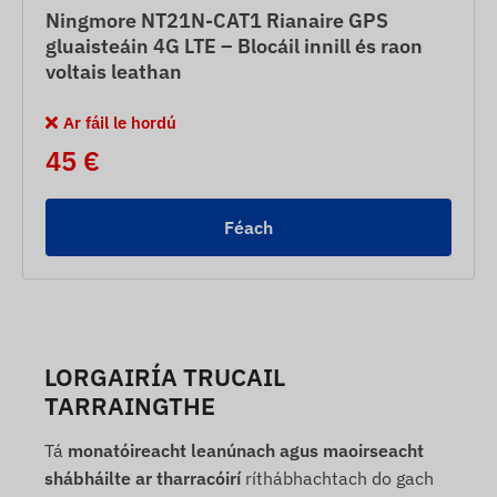
Ningmore NT21N-CAT1 Rianaire GPS
gluaisteáin 4G LTE – Blocáil innill és raon
voltais leathan
Ar fáil le hordú
45 €
Féach
LORGAIRÍA TRUCAIL
TARRAINGTHE
Tá
monatóireacht leanúnach agus maoirseacht
shábháilte ar tharracóirí
ríthábhachtach do gach