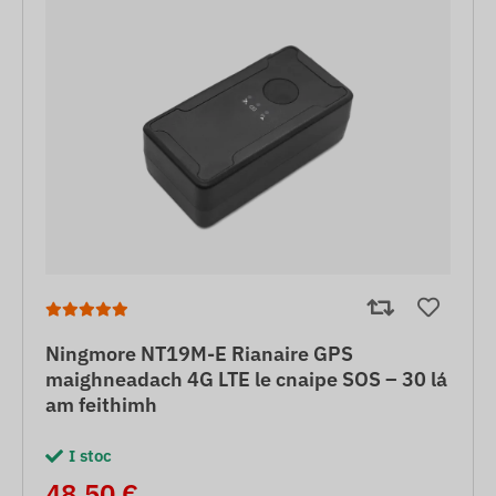
Ningmore NT19M-E Rianaire GPS
maighneadach 4G LTE le cnaipe SOS – 30 lá
am feithimh
I stoc
48,50 €