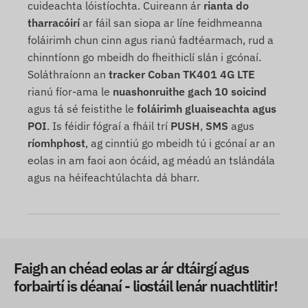
cuideachta lóistíochta. Cuireann ár
rianta do
tharracóirí
ar fáil san siopa ar líne feidhmeanna
foláirimh chun cinn agus rianú fadtéarmach, rud a
chinntíonn go mbeidh do fheithiclí slán i gcónaí.
Soláthraíonn an
tracker Coban TK401 4G LTE
rianú fíor-ama le
nuashonruithe gach 10 soicind
agus tá sé feistithe le
foláirimh gluaiseachta agus
POI
. Is féidir fógraí a fháil trí
PUSH
,
SMS
agus
ríomhphost
, ag cinntiú go mbeidh tú i gcónaí ar an
eolas in am faoi aon ócáid, ag méadú an tslándála
agus na héifeachtúlachta dá bharr.
Faigh an chéad eolas ar ár dtáirgí agus
forbairtí is déanaí - liostáil lenár nuachtlitir!