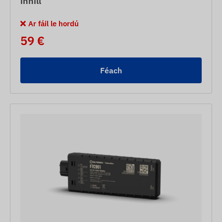
innill
Ar fáil le hordú
59 €
Féach