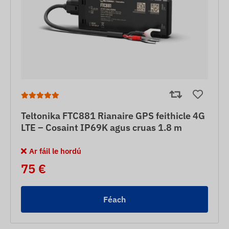
Teltonika FTC881 Rianaire GPS feithicle 4G
LTE – Cosaint IP69K agus cruas 1.8 m
Ar fáil le hordú
75 €
Féach