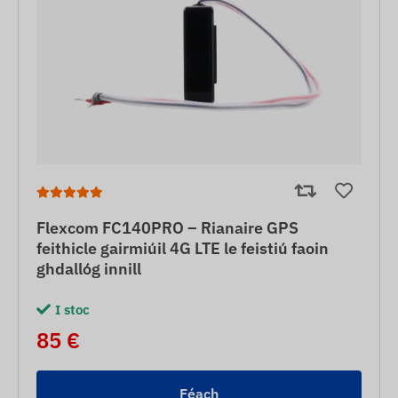
Flexcom FC140PRO – Rianaire GPS
feithicle gairmiúil 4G LTE le feistiú faoin
ghdallóg innill
I stoc
85 €
Féach