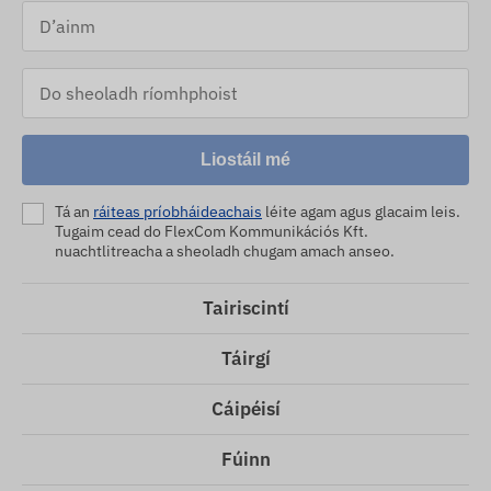
Liostáil mé
Tá an
ráiteas príobháideachais
léite agam agus glacaim leis.
Tugaim cead do FlexCom Kommunikációs Kft.
nuachtlitreacha a sheoladh chugam amach anseo.
Tairiscintí
Táirgí
Cáipéisí
Fúinn