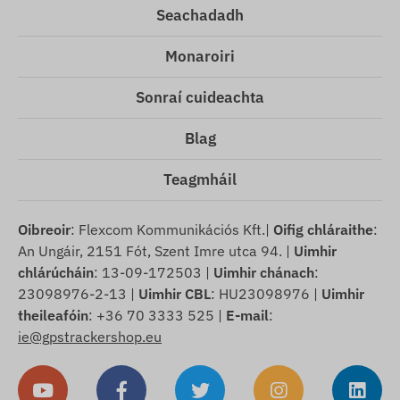
Seachadadh
Monaroiri
Sonraí cuideachta
Blag
Teagmháil
Oibreoir
: Flexcom Kommunikációs Kft.|
Oifig chláraithe
:
An Ungáir, 2151 Fót, Szent Imre utca 94. |
Uimhir
chlárúcháin
: 13-09-172503 |
Uimhir chánach
:
23098976-2-13 |
Uimhir CBL
: HU23098976 |
Uimhir
theileafóin
: +36 70 3333 525 |
E-mail
:
ie@gpstrackershop.eu