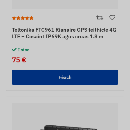
Teltonika FTC961 Rianaire GPS feithicle 4G
LTE – Cosaint IP69K agus cruas 1.8 m
I stoc
75 €
Féach