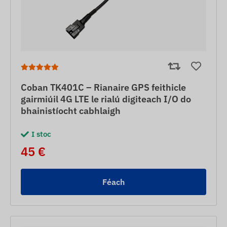
Coban TK401C – Rianaire GPS feithicle
gairmiúil 4G LTE le rialú digiteach I/O do
bhainistíocht cabhlaigh
I stoc
45 €
Féach