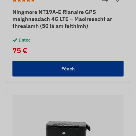
Ningmore NT19A-E Rianaire GPS
maighneadach 4G LTE – Maoirseacht ar
threalamh (50 lá am feithimh)
I stoc
75 €
Féach