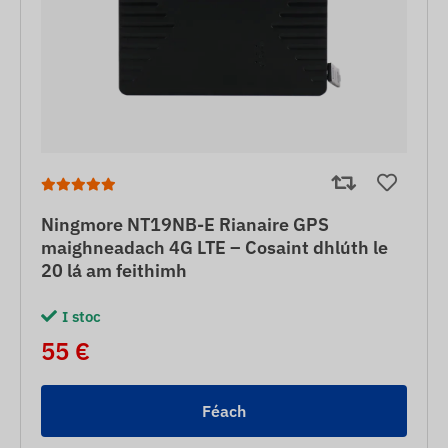
Ningmore NT19NB-E Rianaire GPS
maighneadach 4G LTE – Cosaint dhlúth le
20 lá am feithimh
I stoc
55 €
Féach