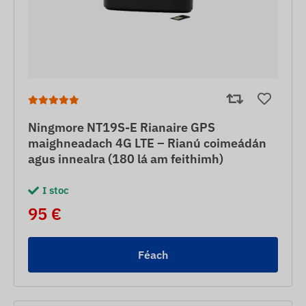
Ningmore NT19S-E Rianaire GPS
maighneadach 4G LTE – Rianú coimeádán
agus innealra (180 lá am feithimh)
I stoc
95 €
Féach