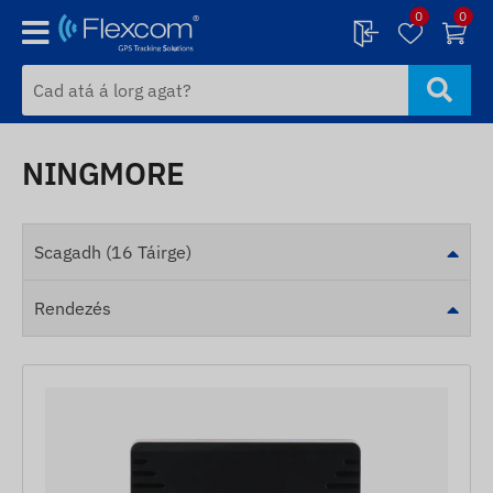
0
0
NINGMORE
Scagadh (16 Táirge)
Rendezés