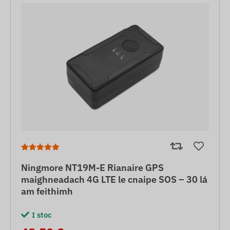
Ningmore NT19M-E Rianaire GPS
maighneadach 4G LTE le cnaipe SOS – 30 lá
am feithimh
I stoc