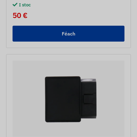
I stoc
50 €
Féach