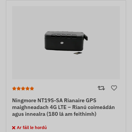
Ningmore NT19S-SA Rianaire GPS
maighneadach 4G LTE – Rianú coimeádán
agus innealra (180 lá am feithimh)
Ar fáil le hordú