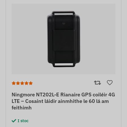
Ningmore NT202L-E Rianaire GPS coiléir 4G
LTE – Cosaint láidir ainmhithe le 60 lá am
feithimh
I stoc