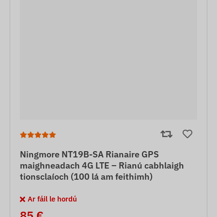
Ningmore NT19B-SA Rianaire GPS
maighneadach 4G LTE – Rianú cabhlaigh
tionsclaíoch (100 lá am feithimh)
Ar fáil le hordú
85 €