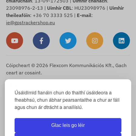
chlárúcháin
: 13-09-172503 |
Uimhir chánach
:
23098976-2-13 |
Uimhir CBL
: HU23098976 |
Uimhir
theileafóin
: +36 70 3333 525 |
E-mail
:
ie@gpstrackershop.eu
Cóipcheart © 2026 Flexcom Kommunikációs Kft., Gach
ceart ar cosaint.
Gaeilge
▼
Úsáidimid fianáin chun do thaithí úsáideora a
Fógra faoi fhianáin
-
Beartas Fillte
-
Impressum
-
Barántas agus
fheabhsú, chun ábhar pearsantaithe a chur ar fáil
dliteanas lochtanna
-
Ceart aistarraingthe
-
Eolas seachadta
-
agus chun ár dtrácht a anailísiú.
Téarmaí agus Coinníollacha Ginearálta
-
Faisnéis maidir le
próiseáil sonraí pearsanta
-
Próiseáil baránta
-
Tarraingt siar ón
gceannach
Glac leis go léir