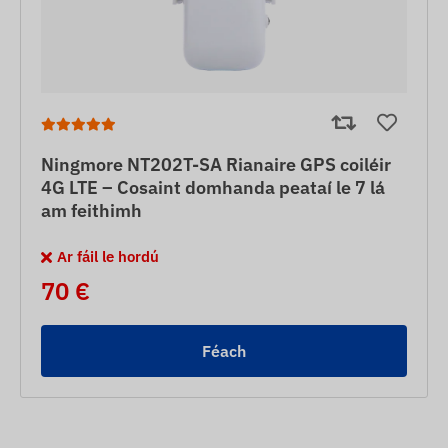
Ningmore NT202T-SA Rianaire GPS coiléir
4G LTE – Cosaint domhanda peataí le 7 lá
am feithimh
Ar fáil le hordú
70 €
Féach