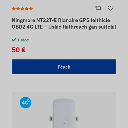
Ningmore NT22T-E Rianaire GPS feithicle
OBD2 4G LTE – Úsáid láithreach gan suiteáil
I stoc
50 €
Féach