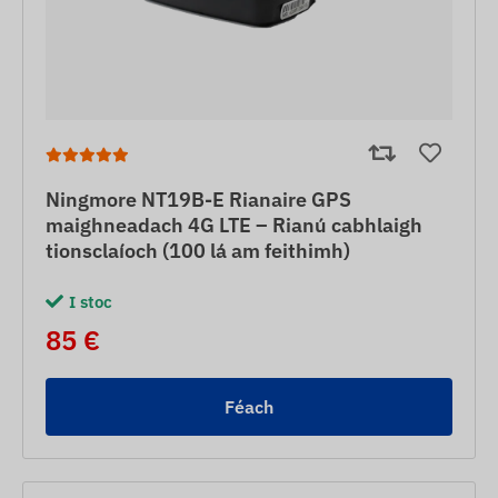
Ningmore NT19B-E Rianaire GPS
maighneadach 4G LTE – Rianú cabhlaigh
tionsclaíoch (100 lá am feithimh)
I stoc
85 €
Féach