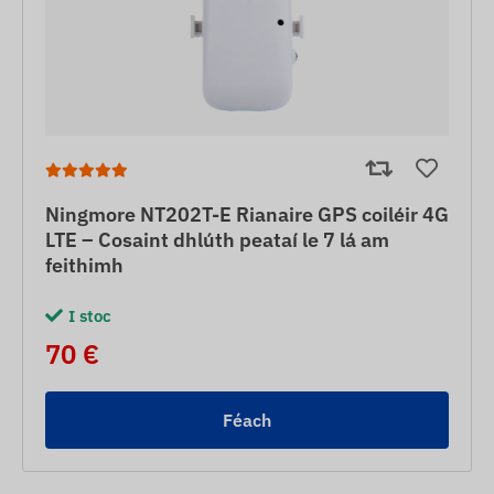
Ningmore NT202T-E Rianaire GPS coiléir 4G
LTE – Cosaint dhlúth peataí le 7 lá am
feithimh
I stoc
70 €
Féach