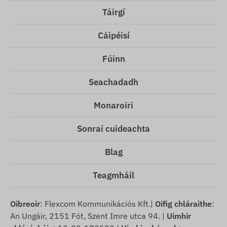
Táirgí
Cáipéisí
Fúinn
Seachadadh
Monaroiri
Sonraí cuideachta
Blag
Teagmháil
Oibreoir
: Flexcom Kommunikációs Kft.|
Oifig chláraithe
:
An Ungáir, 2151 Fót, Szent Imre utca 94. |
Uimhir