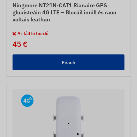
Ningmore NT21N-CAT1 Rianaire GPS
gluaisteáin 4G LTE – Blocáil innill és raon
voltais leathan
Ar fáil le hordú
45 €
Féach