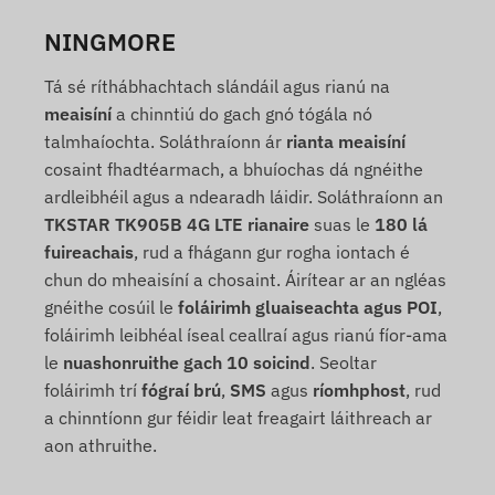
NINGMORE
Tá sé ríthábhachtach slándáil agus rianú na
meaisíní
a chinntiú do gach gnó tógála nó
talmhaíochta. Soláthraíonn ár
rianta meaisíní
cosaint fhadtéarmach, a bhuíochas dá ngnéithe
ardleibhéil agus a ndearadh láidir. Soláthraíonn an
TKSTAR TK905B 4G LTE rianaire
suas le
180 lá
fuireachais
, rud a fhágann gur rogha iontach é
chun do mheaisíní a chosaint. Áirítear ar an ngléas
gnéithe cosúil le
foláirimh gluaiseachta agus POI
,
foláirimh leibhéal íseal ceallraí agus rianú fíor-ama
le
nuashonruithe gach 10 soicind
. Seoltar
foláirimh trí
fógraí brú
,
SMS
agus
ríomhphost
, rud
a chinntíonn gur féidir leat freagairt láithreach ar
aon athruithe.