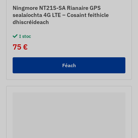
Ningmore NT21S-SA Rianaire GPS
sealaíochta 4G LTE – Cosaint feithicle
dhiscréideach
I stoc
75 €
Féach