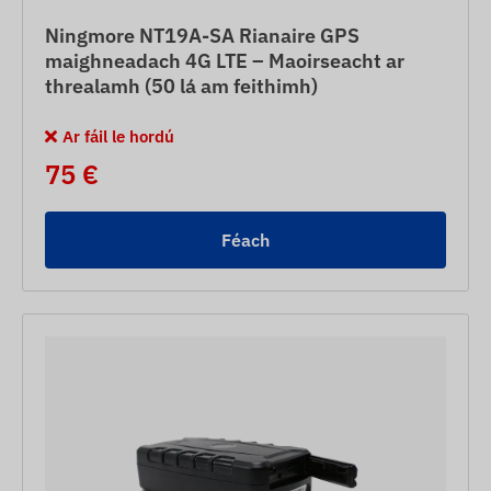
Ningmore NT19A-SA Rianaire GPS
maighneadach 4G LTE – Maoirseacht ar
threalamh (50 lá am feithimh)
Ar fáil le hordú
75 €
Féach