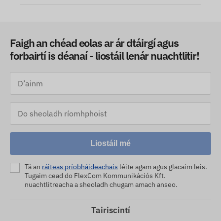
Faigh an chéad eolas ar ár dtáirgí agus
forbairtí is déanaí - liostáil lenár nuachtlitir!
Liostáil mé
Tá an
ráiteas príobháideachais
léite agam agus glacaim leis.
Tugaim cead do FlexCom Kommunikációs Kft.
nuachtlitreacha a sheoladh chugam amach anseo.
Tairiscintí