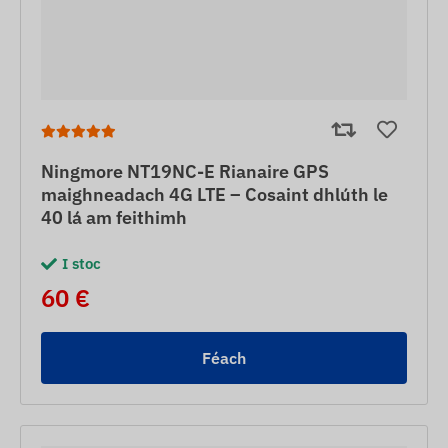
Ningmore NT19NC-E Rianaire GPS
maighneadach 4G LTE – Cosaint dhlúth le
40 lá am feithimh
I stoc
60 €
Féach