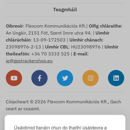
Teagmháil
Oibreoir
: Flexcom Kommunikációs Kft.|
Oifig chláraithe
:
An Ungáir, 2151 Fót, Szent Imre utca 94. |
Uimhir
chlárúcháin
: 13-09-172503 |
Uimhir chánach
:
23098976-2-13 |
Uimhir CBL
: HU23098976 |
Uimhir
theileafóin
: +36 70 3333 525 |
E-mail
:
ie@gpstrackershop.eu
Cóipcheart © 2026 Flexcom Kommunikációs Kft., Gach
ceart ar cosaint.
Gaeilge
▼
Úsáidimid fianáin chun do thaithí úsáideora a