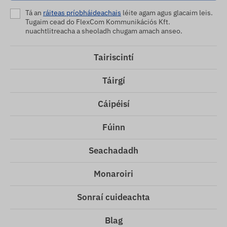
Tá an
ráiteas príobháideachais
léite agam agus glacaim leis.
Tugaim cead do FlexCom Kommunikációs Kft.
nuachtlitreacha a sheoladh chugam amach anseo.
Tairiscintí
Táirgí
Cáipéisí
Fúinn
Seachadadh
Monaroiri
Sonraí cuideachta
Blag