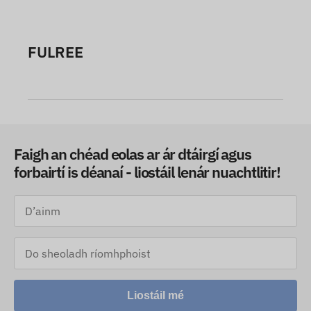
FULREE
Faigh an chéad eolas ar ár dtáirgí agus
forbairtí is déanaí - liostáil lenár nuachtlitir!
Liostáil mé