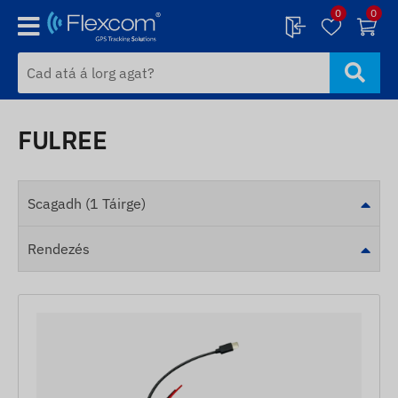
0
0
FULREE
Scagadh (1 Táirge)
Rendezés